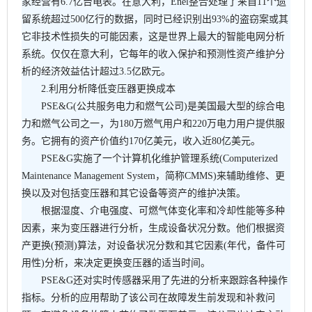
家经营有6.7亿台电表。在意大利，Enel整合处理了来自11个遗
留系统超过500亿行的数据，同时已经识别出93%的盗窃案或其
它非技术性损失的可能因素，这是世界上最大的智能电网分析
系统。仅仅在意大利，它每年的收入保护和预测性资产维护分
析的经济效益估计超过3.5亿欧元。
2.利用分析降低变压器更换成本
PSE&G(公共服务电力和燃气公司)是美国最大型的综合电
力和燃气公司之一，为180万燃气用户和220万电力用户提供服
务。它拥有的资产价值约170亿美元，收入近80亿美元。
PSE&G实施了一个计算机化维护管理系统(Computerized
Maintenance Management System，简称CMMS)来辅助维修、更
换以及对包括变压器和其它设备等资产的维护决策。
根据湿度、介电强度、可燃气体变化率和冷却性能等多种
因素，来为变压器进行分析，生成设备状况分数。他们根据资
产更换(预测)算法，对设备状况分数和其它因素(年代，备件可
用性)分析，来决定更换变压器的适当时间。
PSE&G还对实时传感器采用了先进的分析来跟踪各种操作
指标。分析的应用帮助了该公司在故障发生前发现和补救问