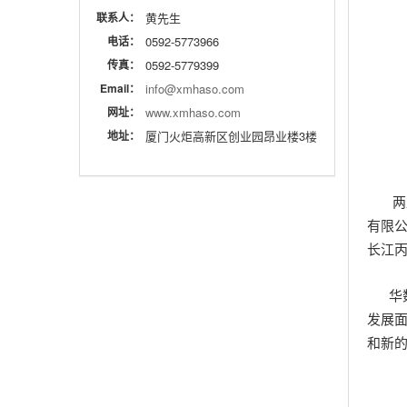
联系人：
黄先生
电话：
0592-5773966
传真：
0592-5779399
Email：
info@xmhaso.com
网址：
www.xmhaso.com
地址：
厦门火炬高新区创业园昂业楼3楼
两岸
有限
长江
华数
发展
和新